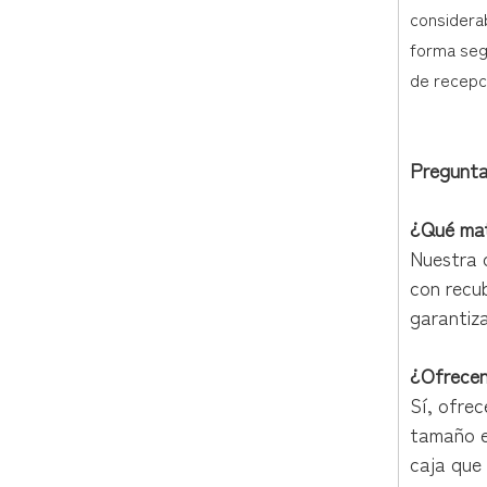
considera
forma segu
de recepci
Pregunta
¿Qué mate
Nuestra 
con recub
garantiz
¿Ofrecen
Sí, ofre
tamaño e
caja que