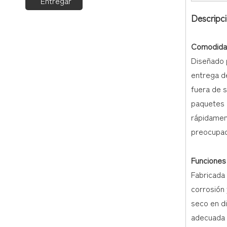
Entregar
Descripc
Comodidad
Diseñado p
entrega d
fuera de s
paquetes 
rápidament
preocupac
Funciones
Fabricada 
corrosión 
seco en d
adecuada 