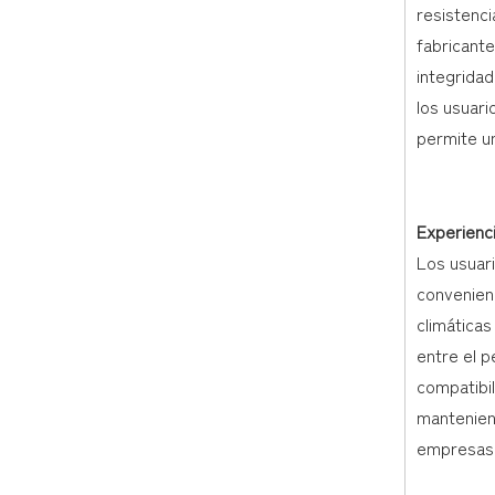
resistenci
fabricante
integridad
los usuari
permite un
Experienc
Los usuari
convenienc
climáticas
entre el p
compatibi
mantenien
empresas