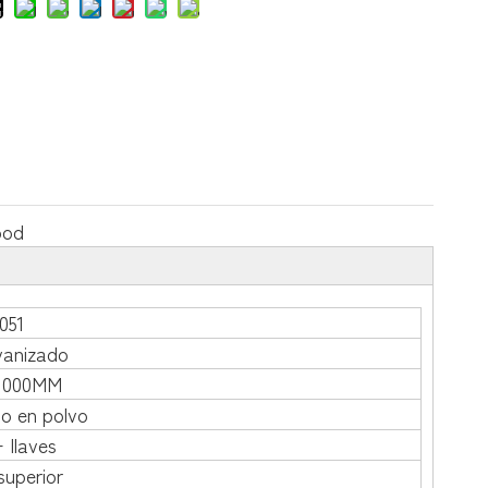
ood
051
vanizado
*1000MM
o en polvo
 llaves
superior