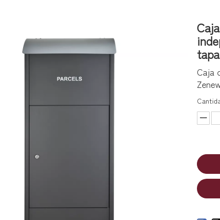
Caja
inde
tapa
Caja 
Zenew
Cantid