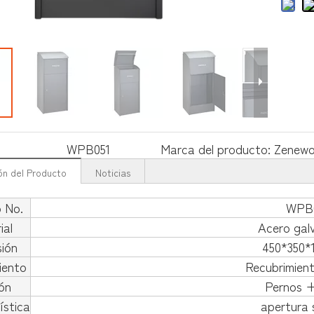
WPB051
Marca del producto:
Zenew
ón del Producto
Noticias
o No.
WPB
ial
Acero gal
ión
450*350
iento
Recubrimient
ión
Pernos +
ística
apertura 