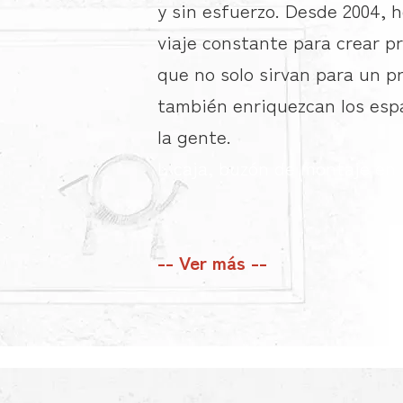
y sin esfuerzo. Desde 2004,
viaje constante para crear p
que no solo sirvan para un p
también enriquezcan los espa
la gente.
L caja, buzón de montaje en
-- Ver más --