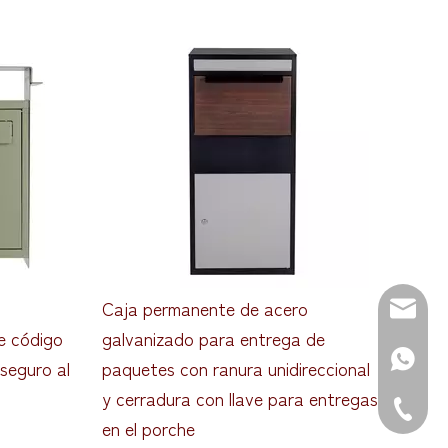
Caja permanente de acero
Caja
Correo 
e código
galvanizado para entrega de
acer
WhatsAp
seguro al
paquetes con ranura unidireccional
resi
y cerradura con llave para entregas
Teléfono
en el porche