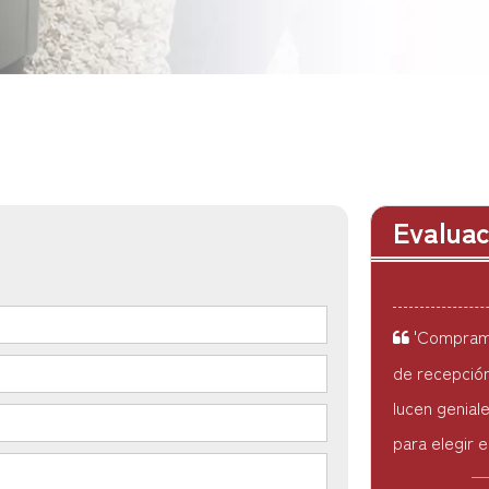
'Estoy muy
más resiste
antes. El se
preocupan po
— Hassan
Evaluac
'Compramo
de recepción
lucen geniale
para elegir 
— 