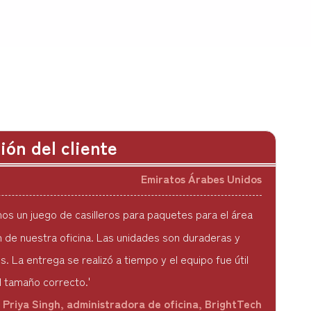
 impresionado con la calidad de los buzones. Son
ntes y parecen más premium que los que teníamos
rvicio posventa fue fantástico: realmente se
r sus clientes.'
 Al Farsi, jefe de instalaciones, Modern Living Co.,
ión del cliente
Emiratos Árabes Unidos
s un juego de casilleros para paquetes para el área
 de nuestra oficina. Las unidades son duraderas y
s. La entrega se realizó a tiempo y el equipo fue útil
el tamaño correcto.'
Priya Singh, administradora de oficina, BrightTech
Solutions, Alemania