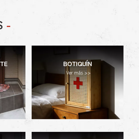
S
-
TE
BOTIQUÍN
Ver más >>