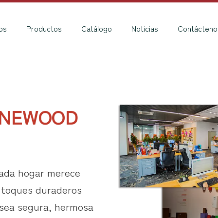
os
Productos
Catálogo
Noticias
Contácteno
Ver más >>
Los detalles a 
——
La pr
dándole la bien
importantes.
import
ENEWOOD
ada hogar merece
s toques duraderos
 sea segura, hermosa