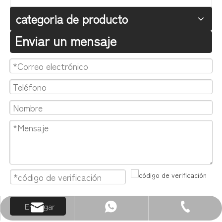
categoria de producto
Enviar un mensaje
Entregar
Correo electrónico: sales@zenewood.com
WhatsApp:+86 13680400813
Teléfono: +86-750-3911135