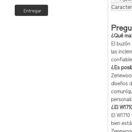
Caracter
Entregar
Pregu
¿Qué mat
El buzón
las incle
confiable
¿Es posi
Zenewood 
diseños 
comuníqu
personali
¿El W1710
El W1710 
bien está
Zenewood