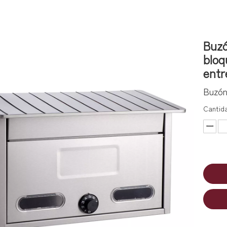
Buzó
bloq
entr
Buzón
Cantid