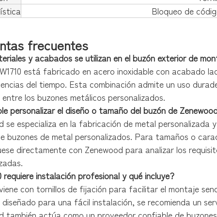
ística
Bloqueo de códig
ntas frecuentes
eriales y acabados se utilizan en el buzón exterior de m
 W1710 está fabricado en acero inoxidable con acabado lac
mencias del tiempo. Esta combinación admite un uso durader
 entre los buzones metálicos personalizados.
ble personalizar el diseño o tamaño del buzón de Zenewoo
se especializa en la fabricación de metal personalizada y
de buzones de metal personalizados. Para tamaños o caract
ese directamente con Zenewood para analizar los requisito
zadas.
 requiere instalación profesional y qué incluye?
viene con tornillos de fijación para facilitar el montaje senc
 diseñado para una fácil instalación, se recomienda un ser
 también actúa como un proveedor confiable de buzones 