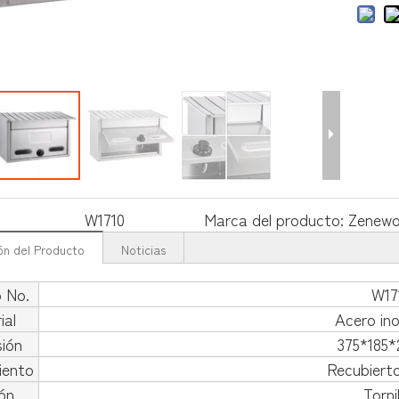
W1710
Marca del producto:
Zenew
ón del Producto
Noticias
o No.
W17
ial
Acero ino
ión
375*185
iento
Recubierto
ión
Torni