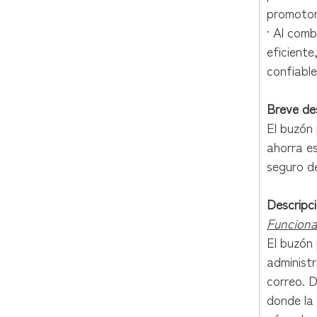
promotore
· Al comb
eficiente
confiabl
Breve de
El buzón
ahorra es
seguro de
Descripc
Funciona
El buzón
administr
correo. 
donde la 