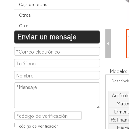
Caja de teclas
Otros
Otro
Enviar un mensaje
Modelo:
Descripci
Artícul
Mater
Dimens
Refinam
Fijac