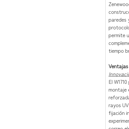
Zenewood
construcc
paredes y
protocol
permite 
complemen
tiempo br
Ventajas
Innovaci
El W1710 
montaje e
reforzada
rayos UV.
fijación
experime
correo e