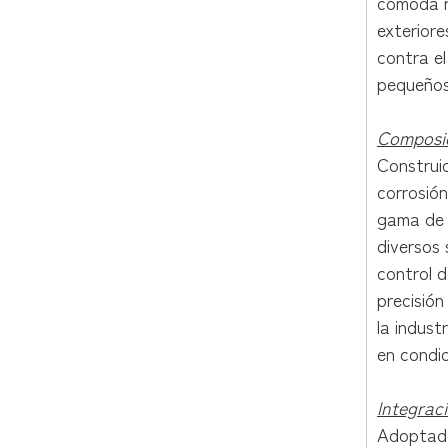
cómoda re
exteriore
contra e
pequeños
Composic
Construid
corrosión
gama de t
diversos
control d
precisión
la indust
en condic
Integraci
Adoptado