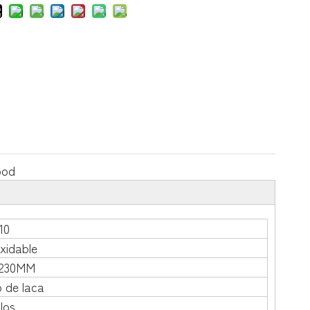
ood
10
xidable
*230MM
 de laca
llos