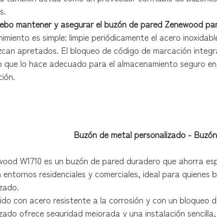
s.
bo mantener y asegurar el buzón de pared Zenewood para
imiento es simple: limpie periódicamente el acero inoxidabl
can apretados. El bloqueo de código de marcación integr
o que lo hace adecuado para el almacenamiento seguro en d
ión.
 en la pared para pedidos del fabricante
e pared con acabado resistente a la corrosión, diseñado para pedidos de fabricantes de buzones y abastecimiento de buzones postales 
n de pared, fabricante de buzones, buzones postales al por mayor
Buzón de metal personalizado - Buzón
ewood W1710 es un buzón de pared duradero que ahorra esp
 entornos residenciales y comerciales, ideal para quienes
zado.
uido con acero resistente a la corrosión y con un bloqueo
zado ofrece seguridad mejorada y una instalación sencilla, l