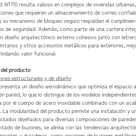
 W1710 resulta valioso en complejos de viviendas urbanas
iones que requieren un almacenamiento de correo confiable
 su mecanismo de bloqueo seguro respaldan el cumplimiento
os de seguridad. Además, como parte de una cartera integ
un diseño arquitectónico externo cohesivo junto con letre
tarios y otros accesorios metálicos para exteriores, mejo
indando valor funcional.
 del producto
ones estructurales y de diseño
presenta un diseño aerodinámico que optimiza el espacio a
n pared, lo que lo distingue de los modelos independientes
 por el cuerpo de acero inoxidable combinado con un acaba
 La modularidad del producto permite una instalación y un 
 incluidos diseñados para diversas composiciones de pared
ntado de buzones, se alinea con las tendencias arquitectó
legantes y duraderos, como opciones de buzones metálicos