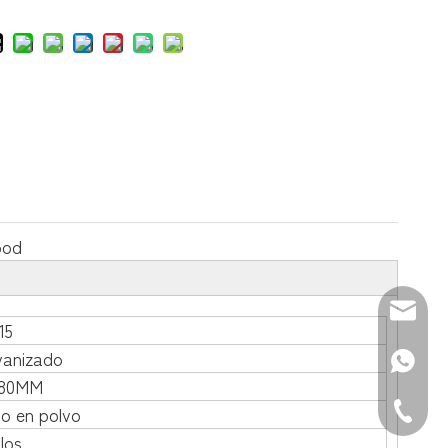
ood
Correo 
15
vanizado
WhatsAp
*80MM
Teléfono
o en polvo
llos