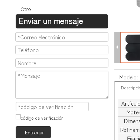
Otro
Enviar un mensaje
Modelo:
Descripci
Artícul
Mater
Dimens
Refinam
Entregar
Fijac