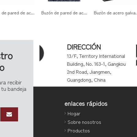
Buzón de pared de acero galvanizado con puerta de panel de madera
Buzón de pared de acero galvanizado con puerta acrílica y cerradura con llave para entradas de casas modernas
Buzón de acero galvanizado montado en la par
DIRECCIÓN
tro
13/F, Territory International
vo
Building, No. 163-1, Gangkou
2nd Road, Jiangmen,
Guangdong, China
ra recibir
 tu bandeja
enlaces rápidos
Hogar
Sobre nosotros
Productos