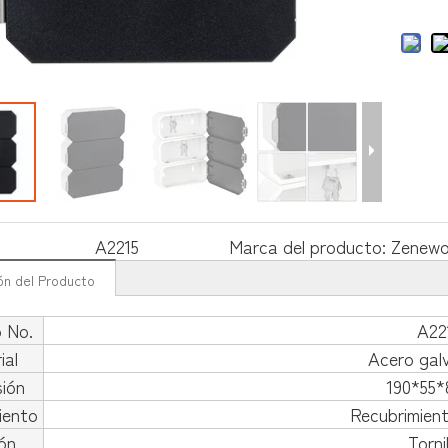
A2215
Marca del producto:
Zenew
ón del Producto
o No.
A22
ial
Acero gal
ión
190*55
iento
Recubrimient
ión
Torni