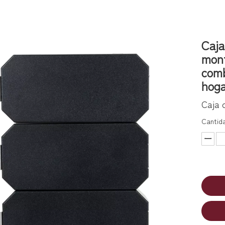
Caja
mont
comb
hoga
Caja 
Cantid