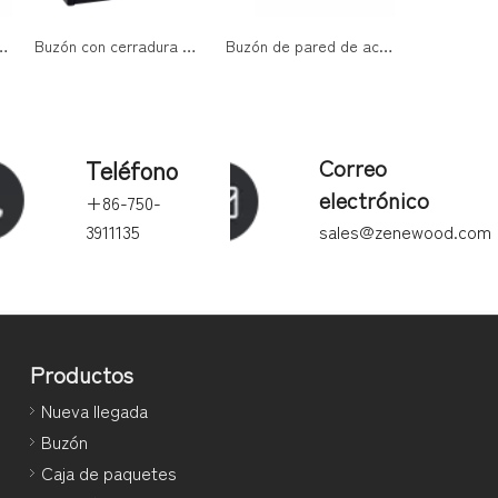
ed con cerradura y logotipo cortado con láser para entradas de viviendas
Buzón con cerradura montado en la pared de acero galvanizado con recubrimiento en polvo para entradas residenciales al aire libre
Buzón de pared de acero inoxidable con bloqueo de código de marcación para entrega segura de correo al aire libre
Teléfono
Correo
electrónico
+86-750-
3911135
sales@zenewood.com
Productos
Nueva llegada
Buzón
Caja de paquetes