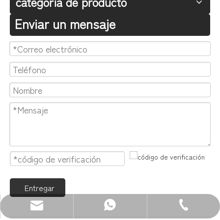
categoria de producto
Enviar un mensaje
Entregar
Correo electrónico: sales@zenewood.com
WhatsApp:+86 13680400813
Teléfono: +86-750-3911135