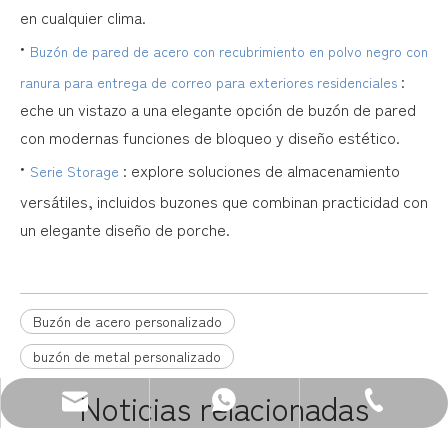
en cualquier clima.
•
Buzón de pared de acero con recubrimiento en polvo negro con
:
ranura para entrega de correo para exteriores residenciales
eche un vistazo a una elegante opción de buzón de pared
con modernas funciones de bloqueo y diseño estético.
•
: explore soluciones de almacenamiento
Serie Storage
versátiles, incluidos buzones que combinan practicidad con
un elegante diseño de porche.
Buzón de acero personalizado
buzón de metal personalizado
Noticias relacionadas
Correo electrónico: sales@zenewood.com
WhatsApp:+86 13680400813
Teléfono: +86-750-3911135