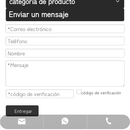
categoria de producto
Enviar un mensaje
Entregar
Correo electrónico: sales@zenewood.com
WhatsApp:+86 13680400813
Teléfono: +86-750-3911135