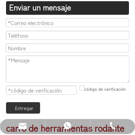
Enviar un mensaje
Entregar
carro de herramientas rodante
Correo electrónico: sales@zenewood.com
WhatsApp:+86 13680400813
Teléfono: +86-750-3911135