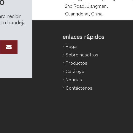
vo
2nd Road, Jiangmen,
Guangdong, China
ra recibir
 tu bandeja
enlaces rápidos
Hogar
Sobre nosotros
Productos
Catálogo
Noticias
Contáctenos