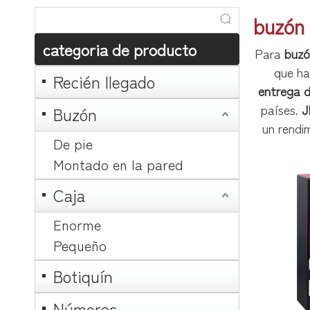
buzón
categoria de producto
Para
buzó
que ha
Recién llegado
entrega d
países.
J
Buzón
un rendi
De pie
Montado en la pared
Caja
Enorme
Pequeño
Botiquín
Números