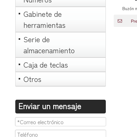
Buzón 
Gabinete de
galvanizad
pos
Pr
herramientas
Serie de
almacenamiento
Caja de teclas
Otros
Enviar un mensaje