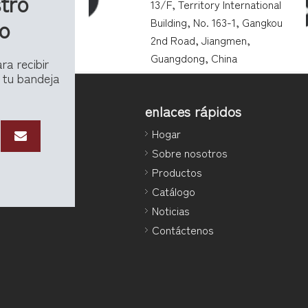
tro
13/F, Territory International
vo
Building, No. 163-1, Gangkou
2nd Road, Jiangmen,
Guangdong, China
ra recibir
 tu bandeja
enlaces rápidos
Hogar
Sobre nosotros
Productos
Catálogo
Noticias
Contáctenos