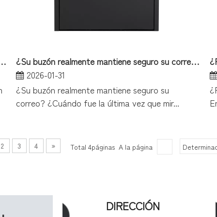
zón de pared que un proyecto de bricolaje?
¿Su buzón realmente mantiene seguro su correo?
¿
2026-01-31
n
¿Su buzón realmente mantiene seguro su
¿
correo? ¿Cuándo fue la última vez que mir...
E
2
3
4
»
Total 4páginas A la página
Determinac
DIRECCIÓN