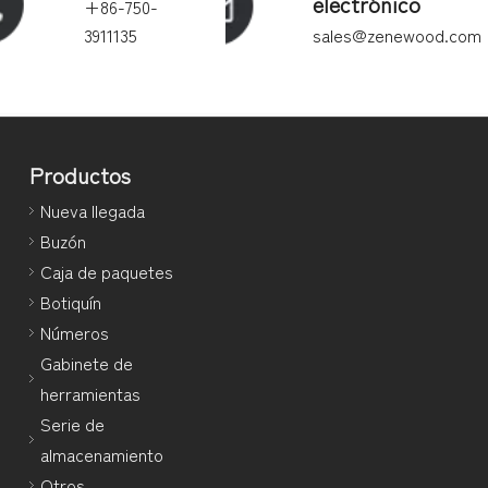
electrónico
+86-750-
3911135
sales@zenewood.com
Productos
Nueva llegada
Buzón
Caja de paquetes
Botiquín
Números
Gabinete de
herramientas
Serie de
almacenamiento
Otros