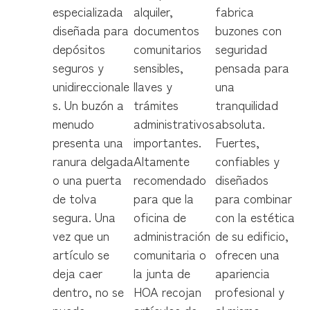
especializada
alquiler,
fabrica
diseñada para
documentos
buzones con
depósitos
comunitarios
seguridad
seguros y
sensibles,
pensada para
unidireccionale
llaves y
una
s. Un buzón a
trámites
tranquilidad
menudo
administrativos
absoluta.
presenta una
importantes.
Fuertes,
ranura delgada
Altamente
confiables y
o una puerta
recomendado
diseñados
de tolva
para que la
para combinar
segura. Una
oficina de
con la estética
vez que un
administración
de su edificio,
artículo se
comunitaria o
ofrecen una
deja caer
la junta de
apariencia
dentro, no se
HOA recojan
profesional y
puede
artículos de
al mismo