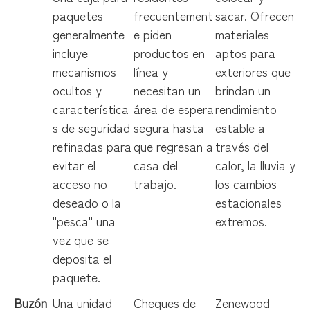
paquetes
frecuentement
sacar. Ofrecen
generalmente
e piden
materiales
incluye
productos en
aptos para
mecanismos
línea y
exteriores que
ocultos y
necesitan un
brindan un
característica
área de espera
rendimiento
s de seguridad
segura hasta
estable a
refinadas para
que regresan a
través del
evitar el
casa del
calor, la lluvia y
acceso no
trabajo.
los cambios
deseado o la
estacionales
"pesca" una
extremos.
vez que se
deposita el
paquete.
Buzón
Una unidad
Cheques de
Zenewood