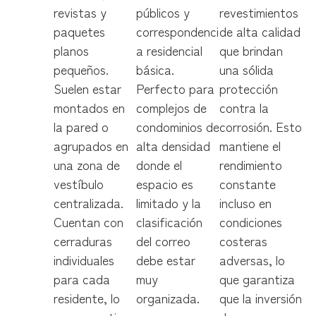
revistas y
públicos y
revestimientos
paquetes
correspondenci
de alta calidad
planos
a residencial
que brindan
pequeños.
básica.
una sólida
Suelen estar
Perfecto para
protección
montados en
complejos de
contra la
la pared o
condominios de
corrosión. Esto
agrupados en
alta densidad
mantiene el
una zona de
donde el
rendimiento
vestíbulo
espacio es
constante
centralizada.
limitado y la
incluso en
Cuentan con
clasificación
condiciones
cerraduras
del correo
costeras
individuales
debe estar
adversas, lo
para cada
muy
que garantiza
residente, lo
organizada.
que la inversión