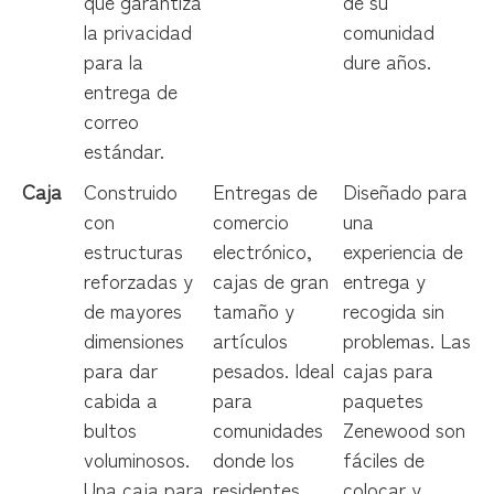
que garantiza
de su
la privacidad
comunidad
para la
dure años.
entrega de
correo
estándar.
Caja
Construido
Entregas de
Diseñado para
con
comercio
una
estructuras
electrónico,
experiencia de
reforzadas y
cajas de gran
entrega y
de mayores
tamaño y
recogida sin
dimensiones
artículos
problemas. Las
para dar
pesados. Ideal
cajas para
cabida a
para
paquetes
bultos
comunidades
Zenewood son
voluminosos.
donde los
fáciles de
Una caja para
residentes
colocar y