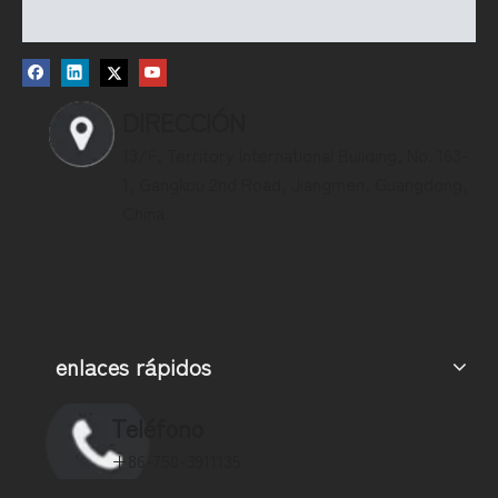
DIRECCIÓN
13/F, Territory International Building, No. 163-
1, Gangkou 2nd Road, Jiangmen, Guangdong,
China
enlaces rápidos
Teléfono
+86-750-3911135