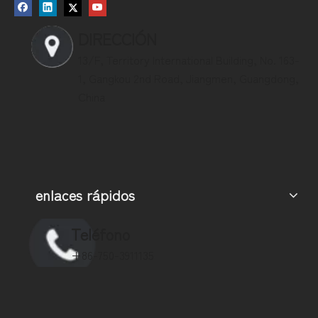
DIRECCIÓN
13/F, Territory International Building, No. 163-
1, Gangkou 2nd Road, Jiangmen, Guangdong,
China
enlaces rápidos
Teléfono
+86-750-3911135