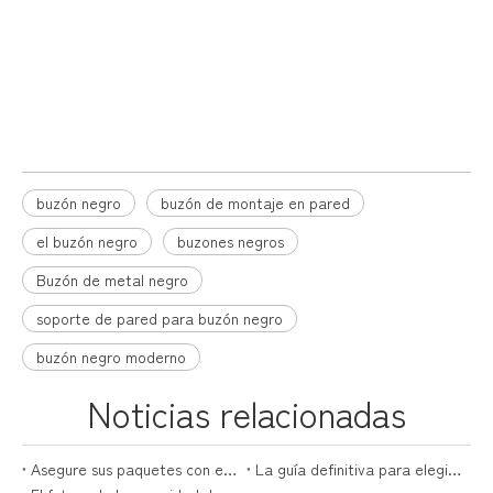
buzón negro
buzón de montaje en pared
buzón de pared moderno
buzón negro
buzón de montaje en pared
el buzón negro
buzones negros
Buzón de metal negro
soporte de pared para buzón negro
buzón negro moderno
Noticias relacionadas
Asegure sus paquetes con estilo: la guía definitiva para cajas de paquetes
La guía definitiva para elegir la caja de entrega perfecta para paquetes