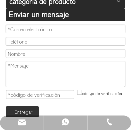
categoria de producto
Enviar un mensaje
Entregar
Correo electrónico: sales@zenewood.com
WhatsApp:+86 13680400813
Teléfono: +86-750-3911135