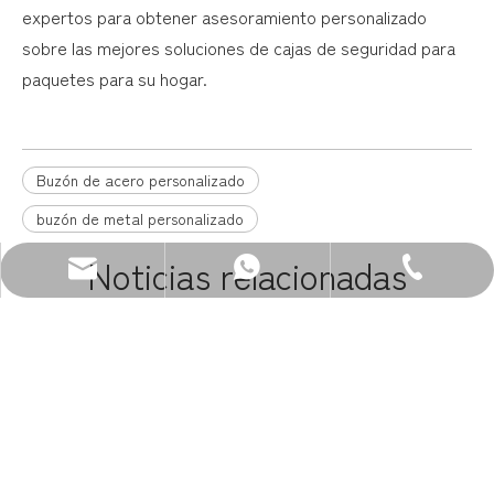
expertos para obtener asesoramiento personalizado
sobre las mejores soluciones de cajas de seguridad para
paquetes para su hogar.
Buzón de acero personalizado
buzón de metal personalizado
Noticias relacionadas
Correo electrónico: sales@zenewood.com
WhatsApp:+86 13680400813
Teléfono: +86-750-3911135
Asegure sus paquetes con estilo: la guía definitiva para cajas de paquetes
La guía definitiva para elegir la caja de entrega perfecta para paquetes
El futuro de la seguridad de los paquetes está aquí con las cajas de entrega de paquetes