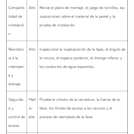
Compatib
Alto
Revise el plano de montaje, el juego de tornillos, las
ilidad de
suposiciones sobre el material de la pared y la
instalació
prueba de instalación.
n
Resistenc
Alto
Inspeccione la superposición de la tapa, el ángulo de
ia a la
la ranura, el espacio posterior, el drenaje inferior y
intemperi
los conductos de agua expuestos.
e y
drenaje.
Segurida
Med
Pruebe el cilindro de la cerradura, la fuerza de la
d y
io-
llave, los límites de acceso a las ranuras y el
control de
alto
proceso de reemplazo de la llave
acceso