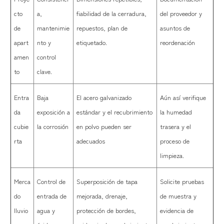
cto
a,
fiabilidad de la cerradura,
del proveedor y
de
mantenimie
repuestos, plan de
asuntos de
apart
nto y
etiquetado.
reordenación
amen
control
to
clave.
Entra
Baja
El acero galvanizado
Aún así verifique
da
exposición a
estándar y el recubrimiento
la humedad
cubie
la corrosión
en polvo pueden ser
trasera y el
rta
adecuados
proceso de
limpieza.
Merca
Control de
Superposición de tapa
Solicite pruebas
do
entrada de
mejorada, drenaje,
de muestra y
lluvio
agua y
protección de bordes,
evidencia de