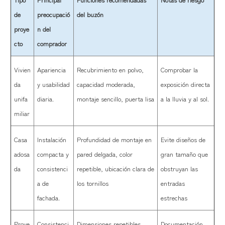
de
preocupació
del buzón
proye
n del
cto
comprador
Vivien
Apariencia
Recubrimiento en polvo,
Comprobar la
da
y usabilidad
capacidad moderada,
exposición directa
unifa
diaria.
montaje sencillo, puerta lisa
a la lluvia y al sol.
miliar
Casa
Instalación
Profundidad de montaje en
Evite diseños de
adosa
compacta y
pared delgada, color
gran tamaño que
da
consistenci
repetible, ubicación clara de
obstruyan las
a de
los tornillos
entradas
fachada.
estrechas
Proye
Consistenci
Dimensiones repetibles,
Documentación