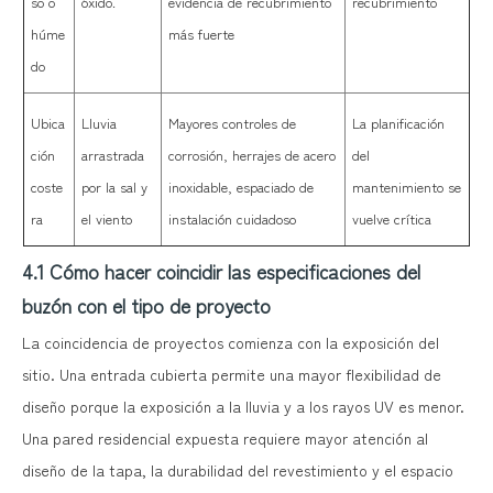
so o
óxido.
evidencia de recubrimiento
recubrimiento
húme
más fuerte
do
Ubica
Lluvia
Mayores controles de
La planificación
ción
arrastrada
corrosión, herrajes de acero
del
coste
por la sal y
inoxidable, espaciado de
mantenimiento se
ra
el viento
instalación cuidadoso
vuelve crítica
4.1 Cómo hacer coincidir las especificaciones del
buzón con el tipo de proyecto
La coincidencia de proyectos comienza con la exposición del
sitio. Una entrada cubierta permite una mayor flexibilidad de
diseño porque la exposición a la lluvia y a los rayos UV es menor.
Una pared residencial expuesta requiere mayor atención al
diseño de la tapa, la durabilidad del revestimiento y el espacio