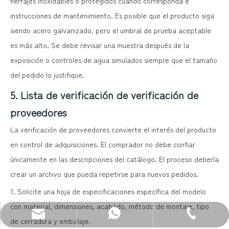
herrajes inoxidables o protegidos cuando corresponda e
instrucciones de mantenimiento. Es posible que el producto siga
siendo acero galvanizado, pero el umbral de prueba aceptable
es más alto. Se debe revisar una muestra después de la
exposición o controles de agua simulados siempre que el tamaño
del pedido lo justifique.
5. Lista de verificación de verificación de
proveedores
La verificación de proveedores convierte el interés del producto
en control de adquisiciones. El comprador no debe confiar
únicamente en las descripciones del catálogo. El proceso debería
crear un archivo que pueda repetirse para nuevos pedidos.
1. Solicite una hoja de especificaciones específica del modelo
con material, dimensiones, acabado, método de montaje, tipo
Correo electrónico: sales@zenewood.com
WhatsApp:+86 13680400813
Teléfono: +86-750-3911135
de cerradura y embalaje.