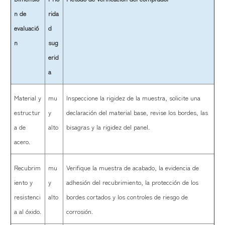
n de
rida
evaluació
d
n
sug
erid
a
Material y
mu
Inspeccione la rigidez de la muestra, solicite una
estructur
y
declaración del material base, revise los bordes, las
a de
alto
bisagras y la rigidez del panel.
acero.
Recubrim
mu
Verifique la muestra de acabado, la evidencia de
iento y
y
adhesión del recubrimiento, la protección de los
resistenci
alto
bordes cortados y los controles de riesgo de
a al óxido.
corrosión.